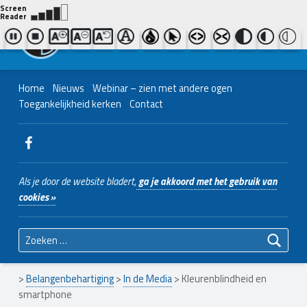
Contact ons
Bel ons
|
038 - 427 04 48
Nederlands Christelijk Blinden- en slechtzienden Belangenvereniging
Home
Nieuws
Webinar – zien met andere ogen
Toegankelijkheid kerken
Contact
WebMan on Facebook
Als je door de website bladert,
ga je akkoord met het gebruik van
cookies »
Zoeken naar:
>
Belangenbehartiging
>
In de Media
>
Kleurenblindheid en
smartphone