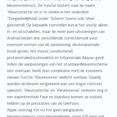
kleurenschema’s. De functie luistert naar de naam:
‘Kleurcorrectie’ en is te vinden in het onderdeel
‘Toegankelijkheid’, onder ‘Scherm’ (soms ook ‘Visie’
genoemd). Op bepaalde toestellen kun je het snufje alleen
in- en uitschakelen, maar de meer pure uitvoeringen van
Android bieden drie verschillende correctiemodi voor
evenveel vormen van de aandoening: deuteranomalie
(rood-groen, het meest voorkomend)
protanomalie(roodzwakte) en tritanomalie (blauw-geel).
Indien die aanpassingen van het standaardkleurenschema
niet volstaan, biedt (een combinatie met) de eveneens
nieuwe functie ‘Kleurinversie’ wellicht soelaas. Daarbij
worden de kleuren omgekeerd wat een hoger contrast
oplevert. ‘Kleurcorrectie’ en ‘Kleurinversie’ verkeren nog in
een experimentele fase en daardoor kunnen ze invloed
hebben op de prestaties van de telefoon.
Apple voorzag tot nu toe geen aangepaste
kleurenschema’s voor kleurenblinden, maar iOS kent wel