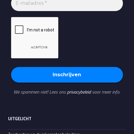
We spammen niet! Lees ons
privacybeleid
voor meer info.
UITGELICHT