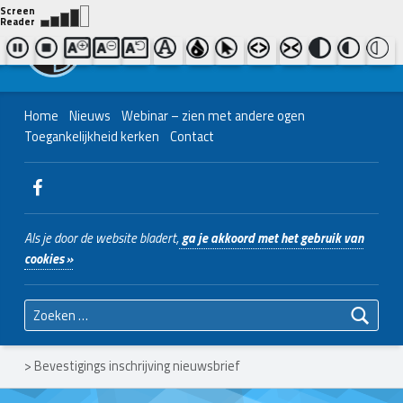
Contact ons
Bel ons
|
038 - 427 04 48
Nederlands Christelijk Blinden- en slechtzienden Belangenvereniging
Home
Nieuws
Webinar – zien met andere ogen
Toegankelijkheid kerken
Contact
WebMan on Facebook
Als je door de website bladert,
ga je akkoord met het gebruik van
cookies »
Zoeken naar:
>
Bevestigings inschrijving nieuwsbrief