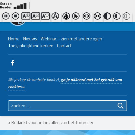
Contact ons
Bel ons
|
038 - 427 04 48
Nederlands Christelijk Blinden- en slechtzienden Belangenvereniging
Home
Nieuws
Webinar – zien met andere ogen
Toegankelijkheid kerken
Contact
WebMan on Facebook
Als je door de website bladert,
ga je akkoord met het gebruik van
cookies »
Zoeken naar:
>
Bedankt voor het invullen van het formulier