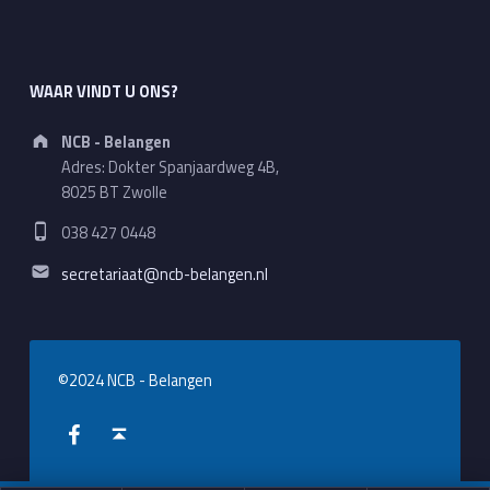
WAAR VINDT U ONS?
Address:
NCB - Belangen
Adres: Dokter Spanjaardweg 4B,
8025 BT Zwolle
Phone number:
038 427 0448
Email address:
secretariaat@ncb-belangen.nl
©2024 NCB - Belangen
WebMan on Facebook
Back to top ↑