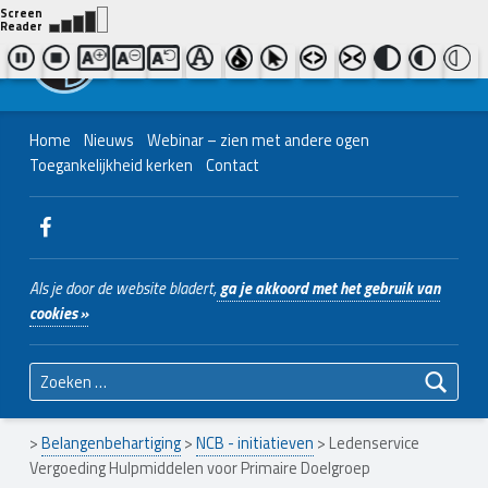
Contact ons
Bel ons
|
038 - 427 04 48
Nederlands Christelijk Blinden- en slechtzienden Belangenvereniging
Home
Nieuws
Webinar – zien met andere ogen
Toegankelijkheid kerken
Contact
WebMan on Facebook
Als je door de website bladert,
ga je akkoord met het gebruik van
cookies »
Zoeken naar:
>
Belangenbehartiging
>
NCB - initiatieven
>
Ledenservice
Vergoeding Hulpmiddelen voor Primaire Doelgroep