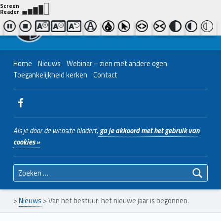
Contact ons
Bel ons
|
038 - 427 04 48
Nederlands Christelijk Blinden- en slechtzienden Belangenvereniging
Home
Nieuws
Webinar – zien met andere ogen
Toegankelijkheid kerken
Contact
WebMan on Facebook
Als je door de website bladert,
ga je akkoord met het gebruik van
cookies »
Zoeken naar:
>
Nieuws
>
Van het bestuur: het nieuwe jaar is begonnen.