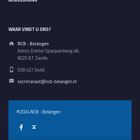
WAAR VINDT U ONS?
Address:
NCB - Belangen
Adres: Dokter Spanjaardweg 4B,
8025 BT Zwolle
Phone number:
038 427 0448
Email address:
secretariaat@ncb-belangen.nl
©2024 NCB - Belangen
WebMan on Facebook
Back to top ↑