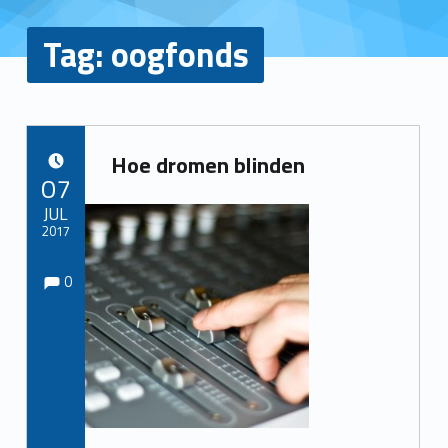
Tag:
oogfonds
Hoe dromen blinden
POSTED ON:
07
JUL
2017
Comments:
Comments:
Written by:
Redactie
0