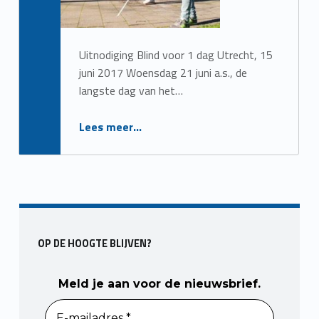
Uitnodiging Blind voor 1 dag Utrecht, 15
juni 2017 Woensdag 21 juni a.s., de
langste dag van het…
“Uitnodiging Blind voor 1 dag”
Lees meer
…
OP DE HOOGTE BLIJVEN?
Meld je aan voor de nieuwsbrief.