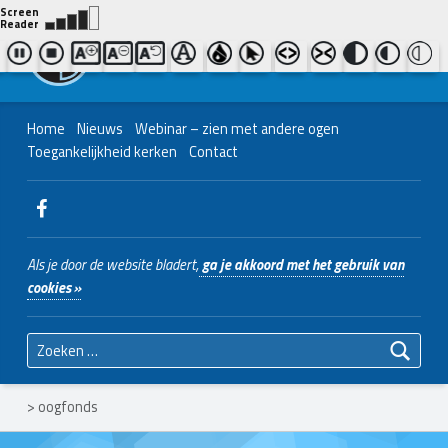
Contact ons
Bel ons
|
038 - 427 04 48
Nederlands Christelijk Blinden- en slechtzienden Belangenvereniging
Home
Nieuws
Webinar – zien met andere ogen
Toegankelijkheid kerken
Contact
WebMan on Facebook
Als je door de website bladert,
ga je akkoord met het gebruik van
cookies »
Zoeken naar:
>
oogfonds