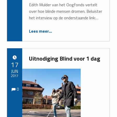
Edith Mulder van het Oogfonds vertelt
over hoe blinde mensen dromen. Beluister
het interview op de onderstaande link:…
“Hoe dromen blinden”
Lees meer
…
Uitnodiging Blind voor 1 dag
POSTED ON:
17
JUN
2017
Comments:
Comments:
Written by:
Redactie
0