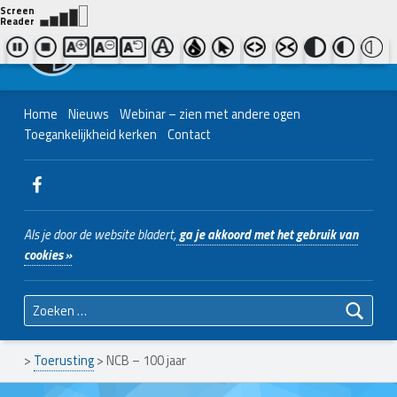
Contact ons
Bel ons
|
038 - 427 04 48
Nederlands Christelijk Blinden- en slechtzienden Belangenvereniging
Home
Nieuws
Webinar – zien met andere ogen
Toegankelijkheid kerken
Contact
WebMan on Facebook
Als je door de website bladert,
ga je akkoord met het gebruik van
cookies »
Zoeken naar:
>
Toerusting
>
NCB – 100 jaar