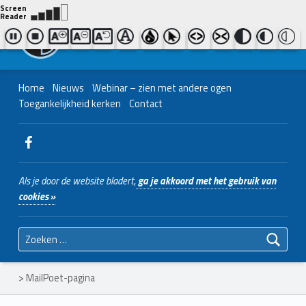
Contact ons
Bel ons
|
038 - 427 04 48
Nederlands Christelijk Blinden- en slechtzienden Belangenvereniging
Home
Nieuws
Webinar – zien met andere ogen
Toegankelijkheid kerken
Contact
WebMan on Facebook
Als je door de website bladert,
ga je akkoord met het gebruik van
cookies »
Zoeken naar:
>
MailPoet-pagina