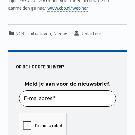
Tijd: 19:30 tot 20:15 uur. Voor meer informatie en
aanmelden ga naar
www.cbb.nl/webinar
.
Categorized in:
Written by:
NCB - initiatieven
,
Nieuws
Redacteur
Skip back to main navigation
OP DE HOOGTE BLIJVEN?
Meld je aan voor de nieuwsbrief.