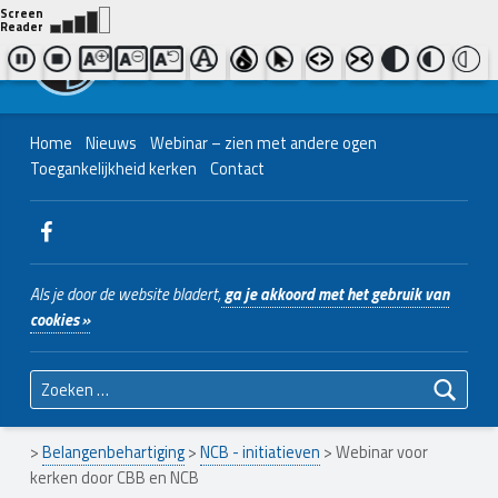
Contact ons
Bel ons
|
038 - 427 04 48
Nederlands Christelijk Blinden- en slechtzienden Belangenvereniging
Home
Nieuws
Webinar – zien met andere ogen
Toegankelijkheid kerken
Contact
WebMan on Facebook
Als je door de website bladert,
ga je akkoord met het gebruik van
cookies »
Zoeken naar:
>
Belangenbehartiging
>
NCB - initiatieven
>
Webinar voor
kerken door CBB en NCB