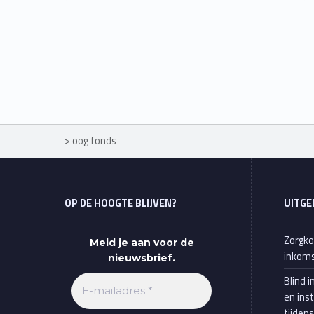
>
oog fonds
OP DE HOOGTE BLIJVEN?
UITGE
Zorgko
Meld je aan voor de
inkoms
nieuwsbrief.
Blind i
en ins
tijden