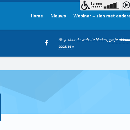
Home
Nieuws
Webinar – zien met ander
WebMan on Facebook
Als je door de website bladert,
ga je akkoor
cookies »