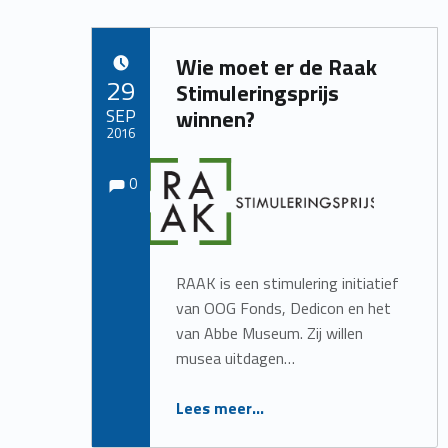
Wie moet er de Raak
POSTED ON:
29
Stimuleringsprijs
SEP
winnen?
2016
Comments:
Comments:
Written by:
Redactie
0
RAAK is een stimulering initiatief
van OOG Fonds, Dedicon en het
van Abbe Museum. Zij willen
musea uitdagen…
“Wie moet er de Raak Stimuleringsprijs winnen?”
Lees meer
…