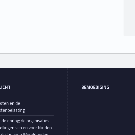
LICHT
BEMOEDIGING
sten en de
tenbelasting
n de oorlog; de organisaties
tellingen van en voor blinden
s de Tweede Wereldoorlog.