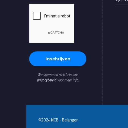
We spammen niet! Lees ons
privacybeleid
voor meer info.
©2024 NCB - Belangen