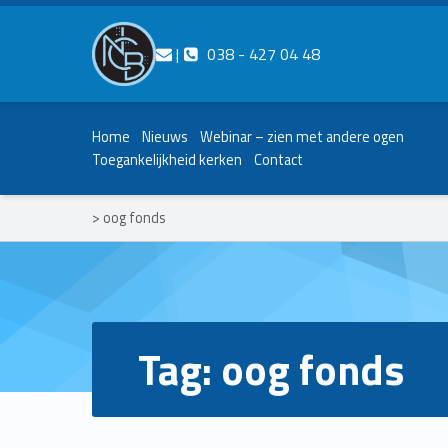
Contact ons
Bel ons
|
038 - 427 04 48
Nederlands Christelijk Blinden- en slechtzienden Belangenvereniging
Home
Nieuws
Webinar – zien met andere ogen
Toegankelijkheid kerken
Contact
>
oog fonds
Tag:
oog fonds