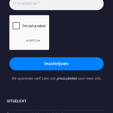
We spammen niet! Lees ons
privacybeleid
voor meer info.
UITGELICHT