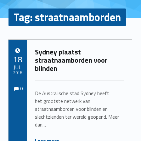
Tag:
straatnaamborden
Sydney plaatst
POSTED ON:
18
straatnaamborden voor
JUL
blinden
2016
Comments:
Comments:
Written by:
Redactie
0
De Australische stad Sydney heeft
het grootste netwerk van
straatnaamborden voor blinden en
slechtzienden ter wereld geopend. Meer
dan…
“Sydney plaatst straatnaamborden voor blinden”
Lees meer
…