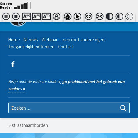
Contact ons
Bel ons
|
038 - 427 04 48
Nederlands Christelijk Blinden- en slechtzienden Belangenvereniging
Home
Nieuws
Webinar – zien met andere ogen
Toegankelijkheid kerken
Contact
WebMan on Facebook
Als je door de website bladert,
ga je akkoord met het gebruik van
cookies »
Zoeken naar:
>
straatnaamborden