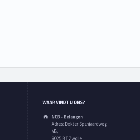
WAAR VINDT U ONS?
Address:
NCB - Belangen
Adres: Dokter Spanjaardweg
4B,
8025 BT Zwolle