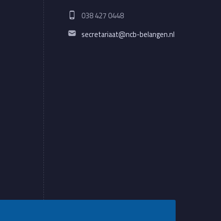
Phone number:
038 427 0448
Email address:
secretariaat@ncb-belangen.nl
WebMan on Facebook
Back to top ↑