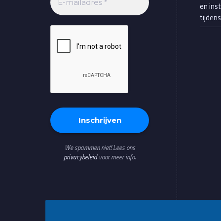
en ins
tijden
We spammen niet! Lees ons
privacybeleid
voor meer info.