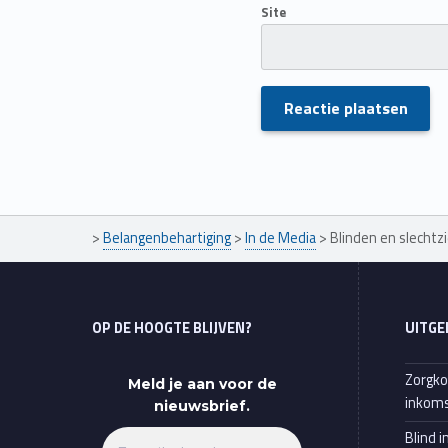
Site
Skip back to main navigation
>
Belangenbehartiging
>
In de Media
>
Blinden en slechtz
OP DE HOOGTE BLIJVEN?
UITGE
Zorgko
Meld je aan voor de
inkoms
nieuwsbrief.
Blind i