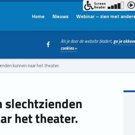
Home
Nieuws
Webinar – zien met ander
WebMan on Facebook
Als je door de website bladert,
ga je akkoor
cookies »
ienden kunnen naar het theater.
n slechtzienden
r het theater.