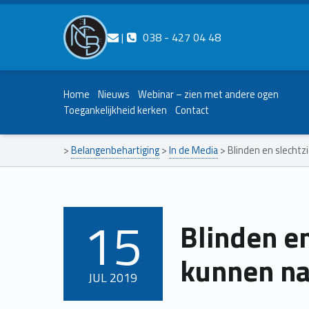
Contact ons
Bel ons
|
038 - 427 04 48
Nederlands Christelijk Blinden- en slechtzienden Belangenvereniging
Home
Nieuws
Webinar – zien met andere ogen
Toegankelijkheid kerken
Contact
>
Belangenbehartiging
>
In de Media
>
Blinden en slechtz
15
Blinden e
POSTED ON:
kunnen naa
JUL
2019