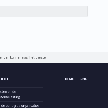
ienden kunnen naar het theater.
LICHT
BEMOEDIGING
sten en de
tenbelasting
n de oorlog; de organisaties