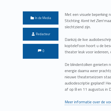
Met een visuele beperking n
Categorized in:
In de Media
Stichting
Komt het Zien!
maak
slechtziend zijn.
Written by:
Redacteur
Dankzij de live audiobeschrij
koptelefoon hoort u de besch
Comments:
Comments:
0
theater leuk voor iedereen, 
De blindentolken genieten n
energie daarna weer prachti
nieuwe theaterseizoen staan
audiodescriptie gepland! H
af op 8 en 11 augustus in D
Meer informatie over de voo