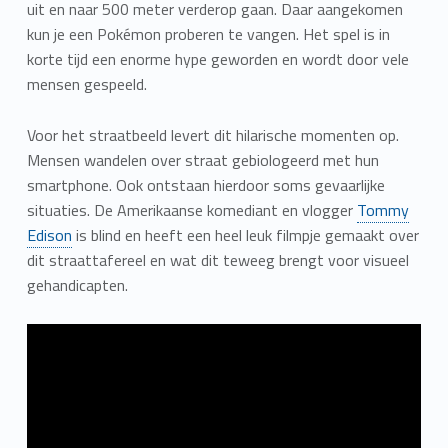
uit en naar 500 meter verderop gaan. Daar aangekomen
kun je een Pokémon proberen te vangen. Het spel is in
korte tijd een enorme hype geworden en wordt door vele
mensen gespeeld.
Voor het straatbeeld levert dit hilarische momenten op.
Mensen wandelen over straat gebiologeerd met hun
smartphone. Ook ontstaan hierdoor soms gevaarlijke
situaties. De Amerikaanse komediant en vlogger
Tommy
Edison
is blind en heeft een heel leuk filmpje gemaakt over
dit straattafereel en wat dit teweeg brengt voor visueel
gehandicapten.