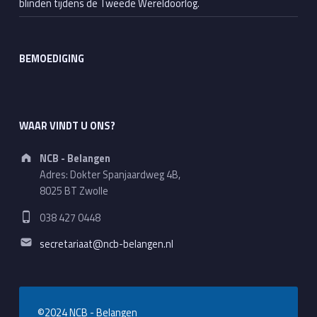
blinden tijdens de Tweede Wereldoorlog.
BEMOEDIGING
WAAR VINDT U ONS?
Address:
NCB - Belangen
Adres: Dokter Spanjaardweg 4B,
8025 BT Zwolle
Phone number:
038 427 0448
Email address:
secretariaat@ncb-belangen.nl
©2024 NCB - Belangen