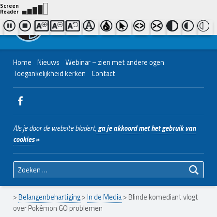
Contact ons
Bel ons
|
038 - 427 04 48
Nederlands Christelijk Blinden- en slechtzienden Belangenvereniging
Home
Nieuws
Webinar – zien met andere ogen
Toegankelijkheid kerken
Contact
WebMan on Facebook
Als je door de website bladert,
ga je akkoord met het gebruik van
cookies »
Zoeken naar:
>
Belangenbehartiging
>
In de Media
>
Blinde komediant vlogt
over Pokémon GO problemen