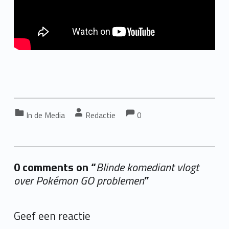
Comments:
Comments:
Categorized in:
Written by:
In de Media
Redactie
0
0 comments on “
Blinde komediant vlogt
over Pokémon GO problemen
”
Add yours →
Geef een reactie