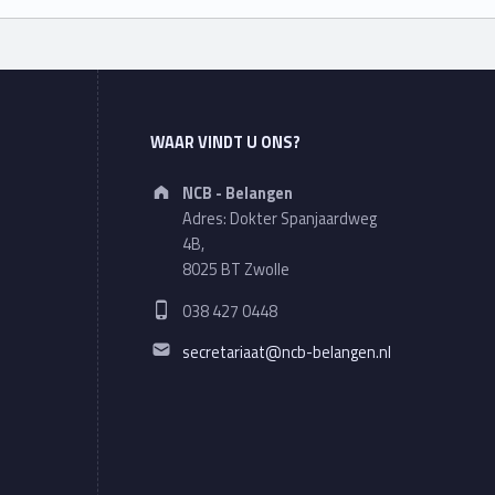
WAAR VINDT U ONS?
Address:
NCB - Belangen
Adres: Dokter Spanjaardweg
4B,
8025 BT Zwolle
Phone number:
038 427 0448
Email address:
secretariaat@ncb-belangen.nl