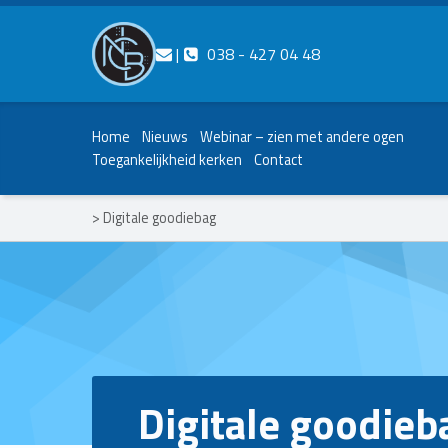
Contact ons
Bel ons
|
038 - 427 04 48
Nederlands Christelijk Blinden- en slechtzienden Belangenvereniging
Home
Nieuws
Webinar – zien met andere ogen
Toegankelijkheid kerken
Contact
>
Digitale goodiebag
Digitale goodieb