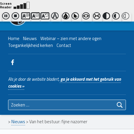
Contact ons
Bel ons
|
038 - 427 04 48
Nederlands Christelijk Blinden- en slechtzienden Belangenvereniging
Home
Nieuws
Webinar – zien met andere ogen
Toegankelijkheid kerken
Contact
WebMan on Facebook
Als je door de website bladert,
ga je akkoord met het gebruik van
cookies »
Zoeken naar:
>
Nieuws
>
Van het bestuur: fijne nazomer