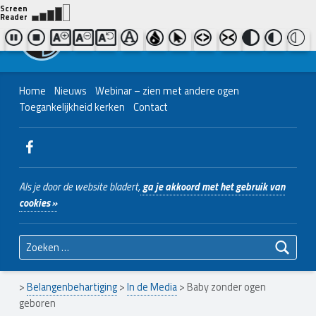
Contact ons
Bel ons
|
038 - 427 04 48
Nederlands Christelijk Blinden- en slechtzienden Belangenvereniging
Home
Nieuws
Webinar – zien met andere ogen
Toegankelijkheid kerken
Contact
WebMan on Facebook
Als je door de website bladert,
ga je akkoord met het gebruik van
cookies »
Zoeken naar:
>
Belangenbehartiging
>
In de Media
>
Baby zonder ogen
geboren