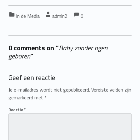
Comments:
Comments:
Categorized in:
Written by:
In de Media
admin2
0
0 comments on “
Baby zonder ogen
geboren
”
Add yours →
Geef een reactie
Je e-mailadres wordt niet gepubliceerd.
Vereiste velden zijn
gemarkeerd met
*
Reactie
*