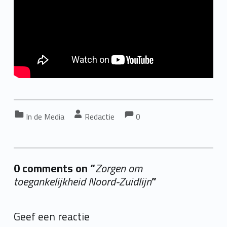
Comments:
Comments:
Categorized in:
Written by:
In de Media
Redactie
0
0 comments on “
Zorgen om
toegankelijkheid Noord-Zuidlijn
”
Add yours →
Geef een reactie