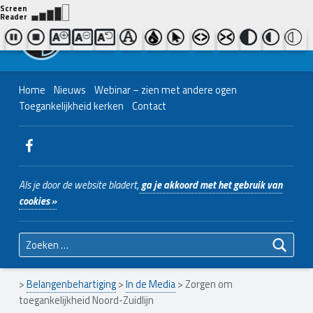
Contact ons
Bel ons
|
038 - 427 04 48
Nederlands Christelijk Blinden- en slechtzienden Belangenvereniging
Home
Nieuws
Webinar – zien met andere ogen
Toegankelijkheid kerken
Contact
WebMan on Facebook
Als je door de website bladert,
ga je akkoord met het gebruik van
cookies »
Zoeken naar:
>
Belangenbehartiging
>
In de Media
>
Zorgen om
toegankelijkheid Noord-Zuidlijn