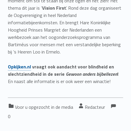
moment om stil te staan bij onze ogen en het zien! Het
thema dit jaar is ‘
Vision First
’. Rond deze dag organiseert
de Oogvereniging in heel Nederland
informatiebijeenkomsten. En brengt Hare Koninklijke
Hoogheid Prinses Margriet der Nederlanden een
werkbezoek aan het oogonderzoeksprogramma van
Bartiméus voor mensen met een verstandelijke beperking
bij ’s Heeren Loo in Ermelo.
Opkijken.nl
vraagt ook aandacht voor blindheid en
slechtziendheid in de serie
Gewoon anders bijbellezen
!
En naast alle informatie is er ook weer een winactie!
Com
Comments
Categorized in:
Written by:
Voor u opgezocht in de media
Redacteur
0