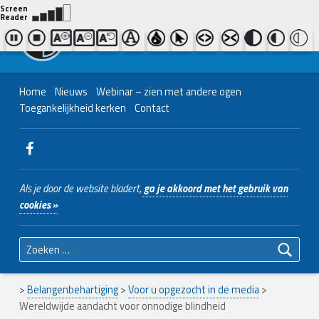
Contact ons
Bel ons
|
038 - 427 04 48
Nederlands Christelijk Blinden- en slechtzienden Belangenvereniging
Home
Nieuws
Webinar – zien met andere ogen
Toegankelijkheid kerken
Contact
WebMan on Facebook
Als je door de website bladert,
ga je akkoord met het gebruik van
cookies »
Zoeken naar:
>
Belangenbehartiging
>
Voor u opgezocht in de media
>
Wereldwijde aandacht voor onnodige blindheid