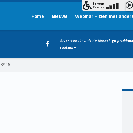
Home
Nieuws
Webinar – zien met ander
WebMan on Facebook
Als je door de website bladert,
ga je akkoor
cookies »
_3916