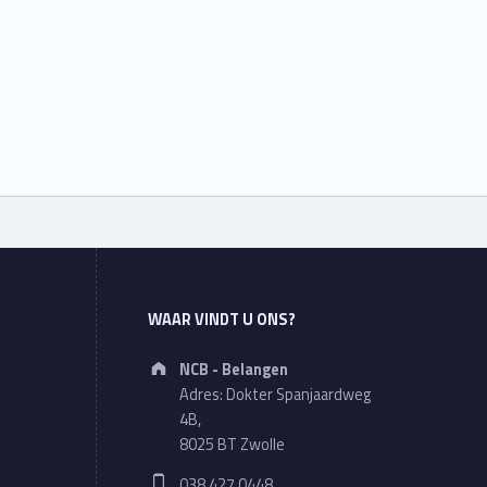
WAAR VINDT U ONS?
Address:
NCB - Belangen
Adres: Dokter Spanjaardweg
4B,
8025 BT Zwolle
Phone number:
038 427 0448