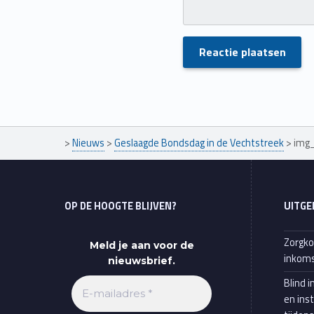
Skip back to main navigation
>
Nieuws
>
Geslaagde Bondsdag in de Vechtstreek
>
img
OP DE HOOGTE BLIJVEN?
UITGE
Zorgko
Meld je aan voor de
inkoms
nieuwsbrief.
Blind i
en ins