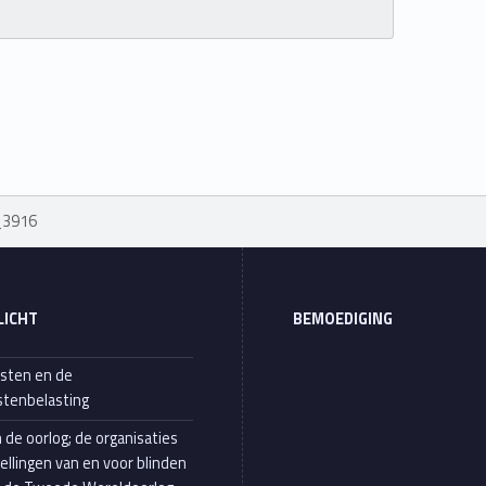
_3916
LICHT
BEMOEDIGING
sten en de
tenbelasting
n de oorlog; de organisaties
tellingen van en voor blinden