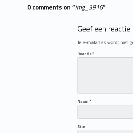
0 comments on “
img_3916
”
Add yours →
Geef een reactie
Je e-mailadres wordt niet g
Reactie
*
Naam
*
Site