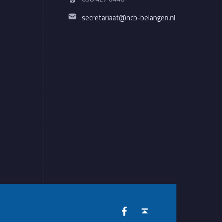
Email address:
secretariaat@ncb-belangen.nl
WebMan on Facebook
Back to top ↑