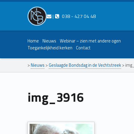
Contact ons
Bel ons
|
038 - 427 04 48
Nederlands Christelijk Blinden- en slechtzienden Belangenvereniging
Home
Nieuws
Webinar – zien met andere ogen
Toegankelijkheid kerken
Contact
>
Nieuws
>
Geslaagde Bondsdag in de Vechtstreek
>
img
img_3916