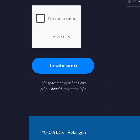
tijden
We spammen niet! Lees ons
privacybeleid
voor meer info.
©2024 NCB - Belangen