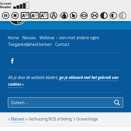
Contact ons
Bel ons
|
038 - 427 04 48
Nederlands Christelijk Blinden- en slechtzienden Belangenvereniging
Home
Nieuws
Webinar – zien met andere ogen
Toegankelijkheid kerken
Contact
WebMan on Facebook
Als je door de website bladert,
ga je akkoord met het gebruik van
cookies »
Zoeken naar:
>
Nieuws
>
Verhuizing NCB afdeling ’s Gravenhage