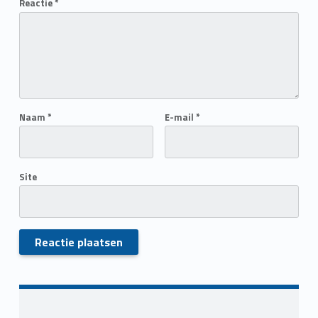
Reactie
*
Naam
*
E-mail
*
Site
Skip back to main navigation