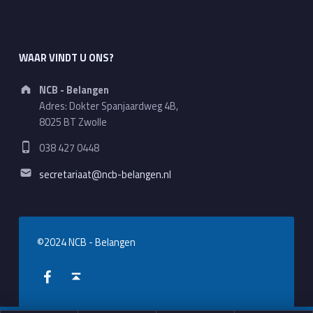
WAAR VINDT U ONS?
Address:
NCB - Belangen
Adres: Dokter Spanjaardweg 4B,
8025 BT Zwolle
Phone number:
038 427 0448
Email address:
secretariaat@ncb-belangen.nl
©2024 NCB - Belangen
WebMan on Facebook
Back to top ↑