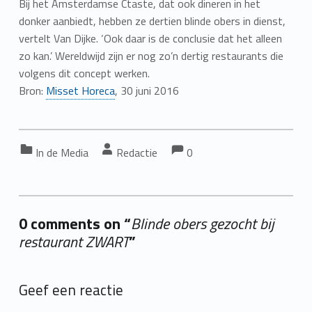
Bij het Amsterdamse Ctaste, dat ook dineren in het
donker aanbiedt, hebben ze dertien blinde obers in dienst,
vertelt Van Dijke. ‘Ook daar is de conclusie dat het alleen
zo kan.’ Wereldwijd zijn er nog zo’n dertig restaurants die
volgens dit concept werken.
Bron:
Misset Horeca
, 30 juni 2016
Comments:
Comments:
Categorized in:
Written by:
In de Media
Redactie
0
0 comments on “
Blinde obers gezocht bij
restaurant ZWART
”
Add yours →
Geef een reactie