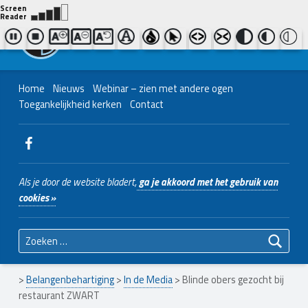
Contact ons
Bel ons
|
038 - 427 04 48
Nederlands Christelijk Blinden- en slechtzienden Belangenvereniging
Home
Nieuws
Webinar – zien met andere ogen
Toegankelijkheid kerken
Contact
WebMan on Facebook
Als je door de website bladert,
ga je akkoord met het gebruik van
cookies »
Zoeken naar:
>
Belangenbehartiging
>
In de Media
>
Blinde obers gezocht bij
restaurant ZWART