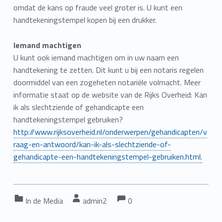
omdat de kans op fraude veel groter is. U kunt een
handtekeningstempel kopen bij een drukker.
Iemand machtigen
U kunt ook iemand machtigen om in uw naam een
handtekening te zetten. Dit kunt u bij een notaris regelen
doormiddel van een zogeheten notariėle volmacht. Meer
informatie staat op de website van de Rijks Overheid: Kan
ik als slechtziende of gehandicapte een
handtekeningstempel gebruiken?
http://www.rijksoverheid.nl/onderwerpen/gehandicapten/v
raag-en-antwoord/kan-ik-als-slechtziende-of-
gehandicapte-een-handtekeningstempel-gebruiken.html
.
Comments:
Comments:
Categorized in:
Written by:
In de Media
admin2
0