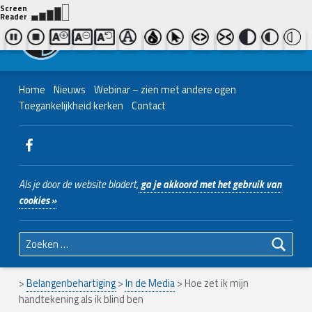
Contact ons
Bel ons
|
038 - 427 04 48
Nederlands Christelijk Blinden- en slechtzienden Belangenvereniging
Home
Nieuws
Webinar – zien met andere ogen
Toegankelijkheid kerken
Contact
WebMan on Facebook
Als je door de website bladert,
ga je akkoord met het gebruik van
cookies »
Zoeken naar:
>
Belangenbehartiging
>
In de Media
>
Hoe zet ik mijn
handtekening als ik blind ben