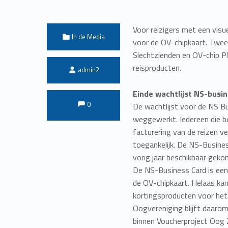
Voor reizigers met een visu
Categorized in:
In de Media
voor de OV-chipkaart. Twee
Slechtzienden en OV-chip Pl
Written by:
reisproducten.
admin2
Einde wachtlijst NS-busi
Comments:
Comments:
0
De wachtlijst voor de NS Bu
weggewerkt. Iedereen die be
facturering van de reizen ve
toegankelijk. De NS-Busines
vorig jaar beschikbaar geko
De NS-Business Card is een 
de OV-chipkaart. Helaas kan
kortingsproducten voor he
Oogvereniging blijft daaro
binnen Voucherproject Oog