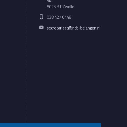
4B,
8025 BT Zwolle
Phone number:
038 427 0448
Email address:
secretariaat@ncb-belangen.nl