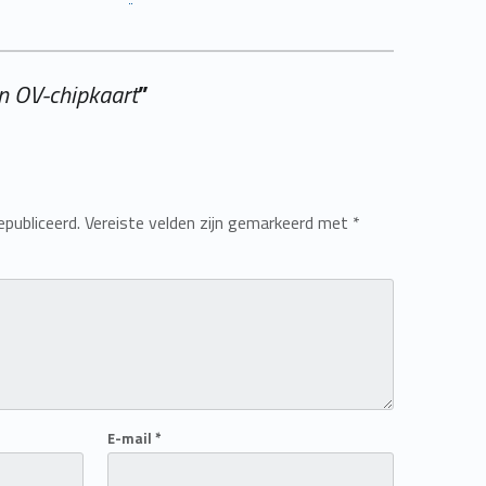
n OV-chipkaart
”
epubliceerd.
Vereiste velden zijn gemarkeerd met
*
E-mail
*