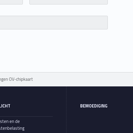
ngen OV-chipkaart
LICHT
BEMOEDIGING
sten en de
tenbelasting