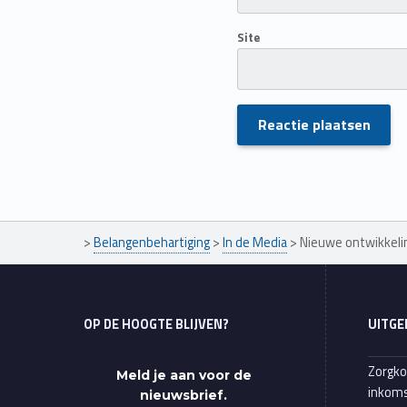
Site
Skip back to main navigation
>
Belangenbehartiging
>
In de Media
>
Nieuwe ontwikkeli
OP DE HOOGTE BLIJVEN?
UITGE
Zorgko
Meld je aan voor de
inkoms
nieuwsbrief.