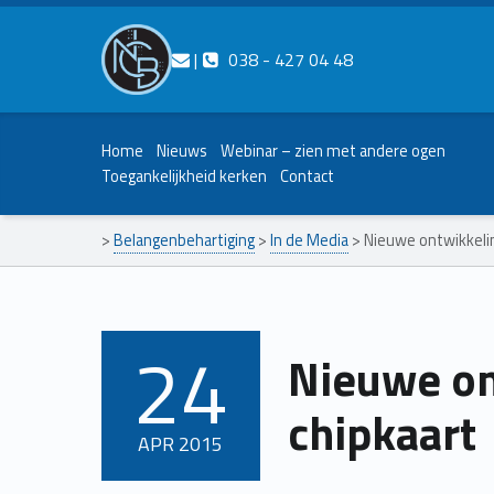
Contact ons
Bel ons
|
038 - 427 04 48
Nederlands Christelijk Blinden- en slechtzienden Belangenvereniging
Home
Nieuws
Webinar – zien met andere ogen
Toegankelijkheid kerken
Contact
>
Belangenbehartiging
>
In de Media
>
Nieuwe ontwikkeli
24
Nieuwe on
POSTED ON:
chipkaart
APR
2015