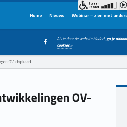
Home
Nieuws
Webinar – zien met ander
WebMan on Facebook
Als je door de website bladert,
ga je akkoor
cookies »
ngen OV-chipkaart
twikkelingen OV-