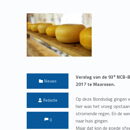
e
Verslag van de 93
NCB-B
Categorized in:
Nieuws
2017 te Maarssen.
Written by:
Op deze Bondsdag gingen we
Redactie
hier was het vroeg opstaan
stromende regen. En de we
Comments:
Comments:
0
naar huis gingen.
Maar dat kon de goede sfee