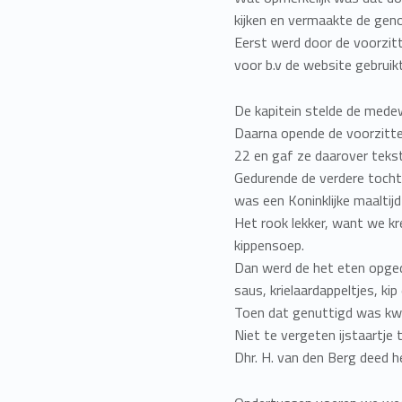
kijken en vermaakte de geno
Eerst werd door de voorzi
voor b.v de website gebrui
De kapitein stelde de medew
Daarna opende de voorzitte
22 en gaf ze daarover tekst
Gedurende de verdere tocht 
was een Koninklijke maaltijd
Het rook lekker, want we k
kippensoep.
Dan werd de het eten opgedi
saus, krielaardappeltjes, ki
Toen dat genuttigd was kw
Niet te vergeten ijstaartje 
Dhr. H. van den Berg deed 