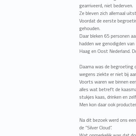
gearriveerd, niet bederven.
Ze bleven zich allemaal uit
Voordat de eerste begroeti
gehouden.
Daar bleken 65 personen aa
hadden we genodigden van 
Haag en Oost Nederland. Dus
Daarna was de begroeting do
wegens ziekte er niet bij aa
Voorts waren we binnen een h
alles wat betreft de kaasma
stukjes kaas, drinken en zel
Men kon daar ook producten
Na dit bezoek werd ons een 
de “Silver Cloud”.
Wat opmerkelijk was dat do