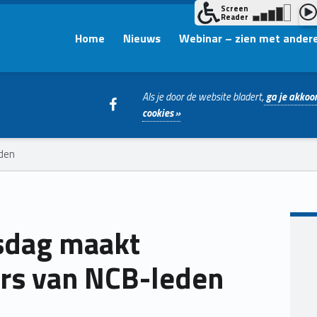
Home
Nieuws
Webinar – zien met ander
WebMan on Facebook
Als je door de website bladert,
ga je akkoor
cookies »
eden
sdag maakt
ers van NCB-leden