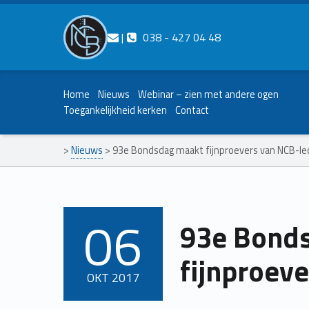
Contact ons
Bel ons
|
038 - 427 04 48
Nederlands Christelijk Blinden- en slechtzienden Belangenvereniging
Home
Nieuws
Webinar – zien met andere ogen
Toegankelijkheid kerken
Contact
>
Nieuws
>
93e Bondsdag maakt fijnproevers van NCB-l
06
93e Bond
POSTED ON:
fijnproev
OKT
2017