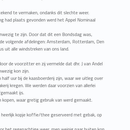
stekend te vermaken, ondanks dit slechte weer.
ng had plaats gevonden werd het Appel Nominaal
nwezig te zijn. Door dat dit een Bondsdag was,
de volgende afdelingen: Amsterdam, Rotterdam, Den
 uit alle windstreken van ons land.
or de voorzitter en zij vermelde dat dhr. J van Andel
nwezig kon zijn.
alf uur bij de kaasboerderij zijn, waar we uitleg over
kerij kregen. We werden daar voorzien van allerlei
fgemaakt ijs.
 kopen, waar gretig gebruik van werd gemaakt.
heerlijk kopje koffie/thee geserveerd met gebak, op
or het regenachtige weer, men weinig naar buiten kon