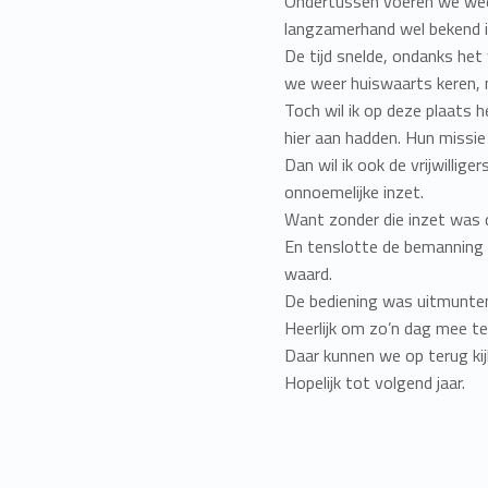
Ondertussen voeren we weer
langzamerhand wel bekend 
De tijd snelde, ondanks he
we weer huiswaarts keren, 
Toch wil ik op deze plaats 
hier aan hadden. Hun missie
Dan wil ik ook de vrijwillig
onnoemelijke inzet.
Want zonder die inzet was d
En tenslotte de bemanning va
waard.
De bediening was uitmunten
Heerlijk om zo’n dag mee 
Daar kunnen we op terug kij
Hopelijk tot volgend jaar.