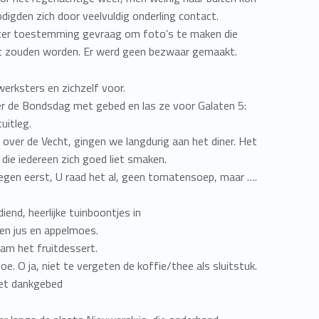
digden zich door veelvuldig onderling contact.
tter toestemming gevraag om foto’s te maken die
kt zouden worden. Er werd geen bezwaar gemaakt.
erksters en zichzelf voor.
r de Bondsdag met gebed en las ze voor Galaten 5:
uitleg.
over de Vecht, gingen we langdurig aan het diner. Het
 die iedereen zich goed liet smaken.
regen eerst, U raad het al, geen tomatensoep, maar ….
end, heerlijke tuinboontjes in
p en jus en appelmoes.
am het fruitdessert.
toe. O ja, niet te vergeten de koffie/thee als sluitstuk.
het dankgebed