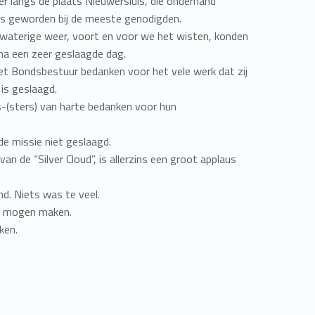
 langs de plaats Nieuwersluis, die onderhand
is geworden bij de meeste genodigden.
t waterige weer, voort en voor we het wisten, konden
na een zeer geslaagde dag.
het Bondsbestuur bedanken voor het vele werk dat zij
 is geslaagd.
ers-(sters) van harte bedanken voor hun
e missie niet geslaagd.
n de “Silver Cloud”, is allerzins een groot applaus
d. Niets was te veel.
te mogen maken.
ken.